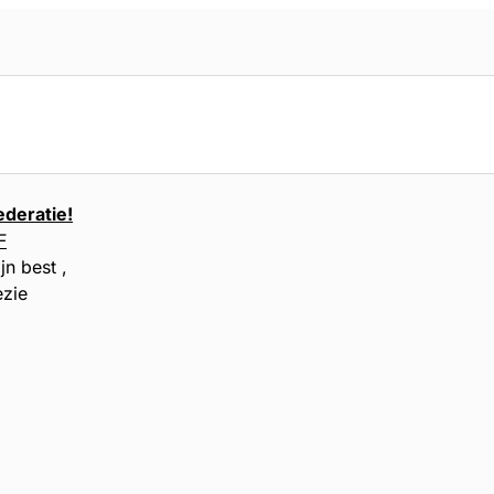
deratie!
F
st ,
ie