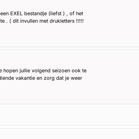
en EXEL bestandje (liefst ) , of het
 . ( dit invullen met drukletters !!!!!
e hopen jullie volgend seizoen ook te
diende vakantie en zorg dat je weer