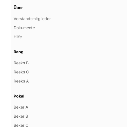
Über
Vorstandsmitglieder
Dokumente
Hilfe
Rang
Reeks B
Reeks C
Reeks A
Pokal
Beker A
Beker B
Beker C