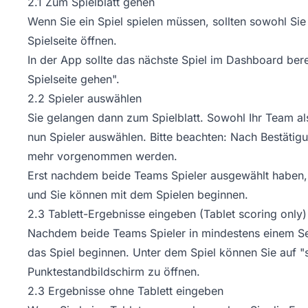
2.1 Zum Spielblatt gehen
Wenn Sie ein Spiel spielen müssen, sollten sowohl Si
Spielseite öffnen.
In der App sollte das nächste Spiel im Dashboard bereit
Spielseite gehen".
2.2 Spieler auswählen
Sie gelangen dann zum Spielblatt. Sowohl Ihr Team 
nun Spieler auswählen. Bitte beachten: Nach Bestäti
mehr vorgenommen werden.
Erst nachdem beide Teams Spieler ausgewählt haben,
und Sie können mit dem Spielen beginnen.
2.3 Tablett-Ergebnisse eingeben (Tablet scoring only)
Nachdem beide Teams Spieler in mindestens einem S
das Spiel beginnen. Unter dem Spiel können Sie auf "
Punktestandbildschirm zu öffnen.
2.3 Ergebnisse ohne Tablett eingeben